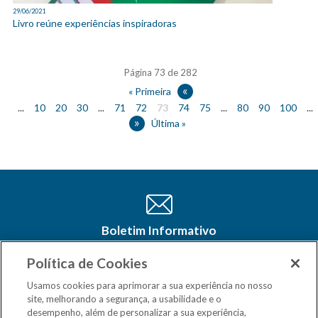
29/06/2021
Livro reúne experiências inspiradoras
Página 73 de 282
«
« Primeira
...
10
20
30
...
71
72
73
74
75
...
80
90
100
...
»
Última »
Boletim Informativo
Cadastre-se e receba as últimas
atualizações do CSM Minas no seu e-
Política de Cookies
mail
Usamos cookies para aprimorar a sua experiência no nosso
site, melhorando a segurança, a usabilidade e o
desempenho, além de personalizar a sua experiência,