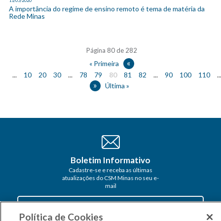
11/05/2020
A importância do regime de ensino remoto é tema de matéria da
Rede Minas
Página 80 de 282
«
« Primeira
...
10
20
30
...
78
79
80
81
82
...
90
100
110
..
»
Última »
Boletim Informativo
Cadastre-se e receba as últimas
atualizações do CSM Minas no seu e-
mail
Política de Cookies