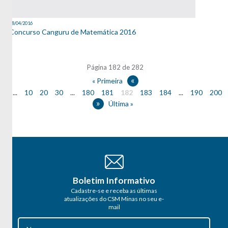
18/04/2016
Concurso Canguru de Matemática 2016
Página 182 de 282
«
« Primeira
...
10
20
30
...
180
181
182
183
184
...
190
200
»
Última »
Boletim Informativo
Cadastre-se e receba as últimas
atualizações do CSM Minas no seu e-
mail