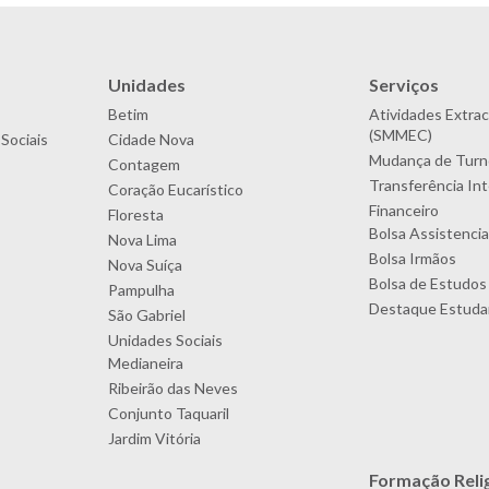
Unidades
Serviços
Betim
Atividades Extrac
(SMMEC)
Sociais
Cidade Nova
Mudança de Turn
Contagem
Transferência In
Coração Eucarístico
Financeiro
Floresta
Bolsa Assistencia
Nova Lima
Bolsa Irmãos
Nova Suíça
Bolsa de Estudos
Pampulha
Destaque Estudan
São Gabriel
Unidades Sociais
Medianeira
Ribeirão das Neves
Conjunto Taquaril
Jardim Vitória
Formação Reli