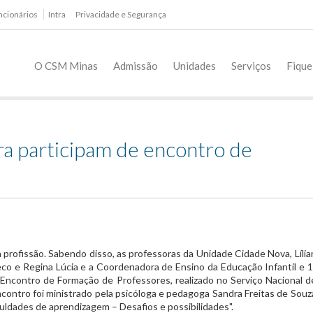
ncionários
Intra
Privacidade e Segurança
O CSM Minas
Admissão
Unidades
Serviços
Fique
a participam de encontro de
 profissão. Sabendo disso, as professoras da Unidade Cidade Nova, Lília
co e Regina Lúcia e a Coordenadora de Ensino da Educação Infantil e 1.
 Encontro de Formação de Professores, realizado no Serviço Nacional d
ontro foi ministrado pela psicóloga e pedagoga Sandra Freitas de Souz
culdades de aprendizagem – Desafios e possibilidades".