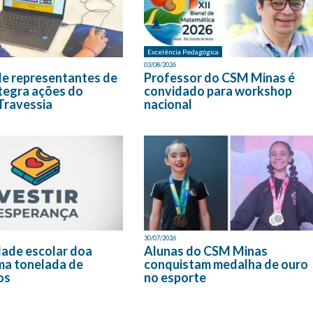
Excelência Pedagógica
03/08/2026
de representantes de
Professor do CSM Minas é
tegra ações do
convidado para workshop
Travessia
nacional
30/07/2026
ade escolar doa
Alunas do CSM Minas
ma tonelada de
conquistam medalha de ouro
os
no esporte