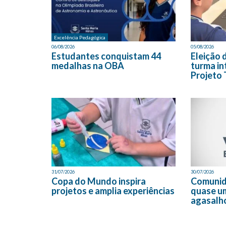
Excelência Pedagógica
06/08/2026
05/08/2026
Estudantes conquistam 44
Eleição 
medalhas na OBA
turma in
Projeto 
31/07/2026
30/07/2026
Copa do Mundo inspira
Comunid
projetos e amplia experiências
quase u
agasalh