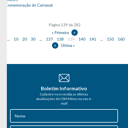
20/04/2017
Comemoração do Carnaval
Página 139 de 282
«
« Primeira
...
10
20
30
...
137
138
139
140
141
...
150
160
»
Última »
Boletim Informativo
Cadastre-se e receba as últimas
atualizações do CSM Minas no seu e-
mail