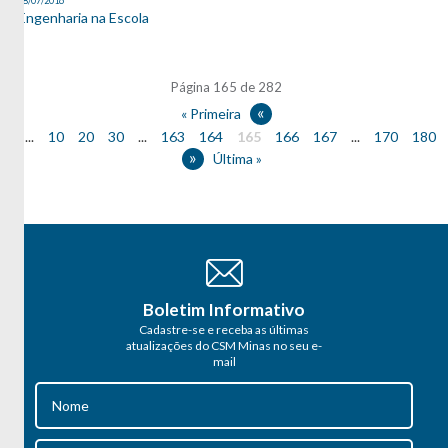
08/07/2016
Engenharia na Escola
Página 165 de 282
«
« Primeira
...
10
20
30
...
163
164
165
166
167
...
170
180
»
Última »
Boletim Informativo
Cadastre-se e receba as últimas
atualizações do CSM Minas no seu e-
mail