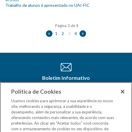
06/12/2022
Trabalho de alunos é apresentado no UAI-FIC
Página 3 de 4
«
»
1
2
3
4
Boletim Informativo
Cadastre-se e receba as últimas
atualizações do CSM Minas no seu e-
Política de Cookies
mail
Usamos cookies para aprimorar a sua experiência no nosso
site, melhorando a segurança, a usabilidade e o
desempenho, além de personalizar a sua experiência,
oferecendo conteúdos mais relevantes, de acordo com suas
preferências. Ao clicar em "Aceitar todos" você concorda
com o armazenamento de cookies no seu dispositivo, de