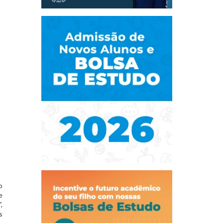
o
e
,
s