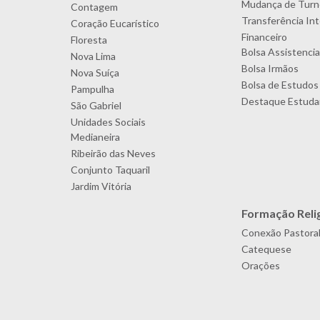
Mudança de Turn
Contagem
Transferência In
Coração Eucarístico
Financeiro
Floresta
Bolsa Assistencia
Nova Lima
Bolsa Irmãos
Nova Suíça
Bolsa de Estudos
Pampulha
Destaque Estudan
São Gabriel
Unidades Sociais
Medianeira
Ribeirão das Neves
Conjunto Taquaril
Jardim Vitória
Formação Reli
Conexão Pastora
Catequese
Orações