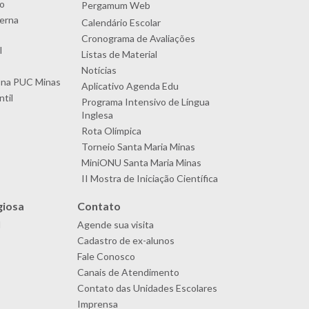
o
Pergamum Web
terna
Calendário Escolar
Cronograma de Avaliações
l
Listas de Material
Notícias
 na PUC Minas
Aplicativo Agenda Edu
til
Programa Intensivo de Língua
Inglesa
Rota Olímpica
Torneio Santa Maria Minas
MiniONU Santa Maria Minas
II Mostra de Iniciação Científica
giosa
Contato
l
Agende sua visita
Cadastro de ex-alunos
Fale Conosco
Canais de Atendimento
Contato das Unidades Escolares
Imprensa