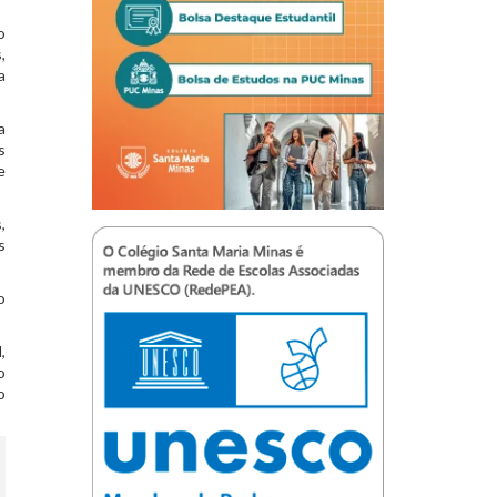
o
,
a
a
s
e
,
s
o
,
o
o