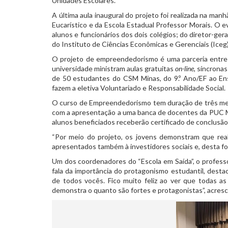
Unidades Escolares.
A última aula inaugural do projeto foi realizada na m
Eucarístico e da Escola Estadual Professor Morais. O 
alunos e funcionários dos dois colégios; do diretor-ger
do Instituto de Ciências Econômicas e Gerenciais (Ice
O projeto de empreendedorismo é uma parceria entre 
universidade ministram aulas gratuitas
on-line
, síncrona
de 50 estudantes do CSM Minas, do 9.º Ano/EF ao En
fazem a eletiva Voluntariado e Responsabilidade Social.
O curso de Empreendedorismo tem duração de três mese
com a apresentação a uma banca de docentes da PUC Mi
alunos beneficiados receberão certificado de conclusão
“Por meio do projeto, os jovens demonstram que rea
apresentados também à investidores sociais e, desta fo
Um dos coordenadores do “Escola em Saída”, o professo
fala da importância do protagonismo estudantil, desta
de todos vocês. Fico muito feliz ao ver que todas as
demonstra o quanto são fortes e protagonistas”, acres