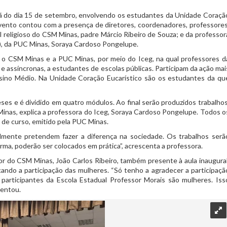
anhã do dia 15 de setembro, envolvendo os estudantes da Unidade Coraçã
evento contou com a presença de diretores, coordenadores, professores
al religioso do CSM Minas, padre Márcio Ribeiro de Souza; e da professor
g), da PUC Minas, Soraya Cardoso Pongelupe.
o CSM Minas e a PUC Minas, por meio do Iceg, na qual professores d
s e assíncronas, a estudantes de escolas públicas. Participam da ação mai
sino Médio. Na Unidade Coração Eucarístico são os estudantes da qu
s e é dividido em quatro módulos. Ao final serão produzidos trabalhos
nas, explica a professora do Iceg, Soraya Cardoso Pongelupe. Todos o
 de curso, emitido pela PUC Minas.
lmente pretendem fazer a diferença na sociedade. Os trabalhos serã
rma, poderão ser colocados em prática”, acrescenta a professora.
r do CSM Minas, João Carlos Ribeiro, também presente à aula inaugural
cando a participação das mulheres. “Só tenho a agradecer a participaçã
 participantes da Escola Estadual Professor Morais são mulheres. Iss
centou.