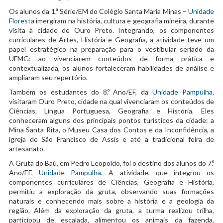
Os alunos da 1.ª Série/EM do Colégio Santa Maria Minas –
Unidade
Floresta
imergiram na história, cultura e geografia mineira, durante
visita à cidade de Ouro Preto. Integrando, os componentes
curriculares de Artes, História e Geografia, a atividade teve um
papel estratégico na preparação para o vestibular seriado da
UFMG: ao vivenciarem conteúdos de forma prática e
contextualizada, os alunos fortaleceram habilidades de análise e
ampliaram seu repertório.
Também os estudantes do 8.º Ano/EF, da
Unidade Pampulha
,
visitaram Ouro Preto, cidade na qual vivenciaram os conteúdos de
Ciências, Língua Portuguesa, Geografia e História. Eles
conheceram alguns dos principais pontos turísticos da cidade: a
Mina Santa Rita, o Museu Casa dos Contos e da Inconfidência, a
igreja de São Francisco de Assis e até a tradicional feira de
artesanato.
A Gruta do Baú, em Pedro Leopoldo, foi o destino dos alunos do 7.º
Ano/EF,
Unidade Pampulha
. A atividade, que integrou os
componentes curriculares de Ciências, Geografia e História,
permitiu a exploração da gruta, observando suas formações
naturais e conhecendo mais sobre a história e a geologia da
região. Além da exploração da gruta, a turma realizou trilha,
participou de escalada, alimentou os animais da fazenda,