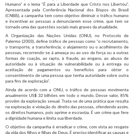
Humano” e o lema “É para a Liberdade que Cristo nos Libertou”.
Apresentada pela Conferência Nacional dos Bispos do Brasil
(CNBB), a campanha tem como objetivo diminuir o tráfico humano
e incentivar as pessoas a denunciarem esse crime, que tem se
tornado uma das questões sociais mais graves da atualidade.
A Organização das Nações Unidas (ONU), no Protocolo de
Palermo (2003), define tráfico de pessoas como “o recrutamento,
o transporte, a transferência, o alojamento ou o acolhimento de
pessoas, recorrendo-se à ameaça ou ao uso da força ou a outras
formas de coação, ao rapto, à fraude, ao engano, ao abuso de
autoridade ou à situação de vulnerabilidade ou à entrega ou
aceitação de pagamentos ou benefícios para obter o
consentimento de uma pessoa que tenha autoridade sobre outra
para fins de exploração”.
Ainda de acordo com a ONU, o tráfico de pessoas movimenta
anualmente US$ 32 bilhões em todo o mundo. Desse valor, 85%
provêm da exploração sexual. Trata-se de uma prática que resulta
na exploração e violação do direito das pessoas, ofendendo assim,
os direitos humanos, pois oprime e escraviza. É um crime que fere
a dignidade humana e limita sua liberdade.
O objetivo da campanha é erradicar o crime, com vista ao resgate
da vida dos filhos e filhas de Deus. É preciso identificar as causas e