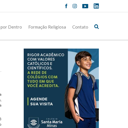
 por Dentro
Formação Religiosa
Contato
a
,
a
é
o