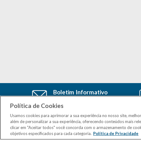
Boletim Informativo
Cadastre-se e receba as últimas
atualizações do CSM Minas no seu e-
Política de Cookies
mail
Usamos cookies para aprimorar a sua experiência no nosso site, melho
além de personalizar a sua experiência, oferecendo conteúdos mais rel
clicar em "Aceitar todos" você concorda com o armazenamento de cook
objetivos especificados para cada categoria.
Política de Privacidade