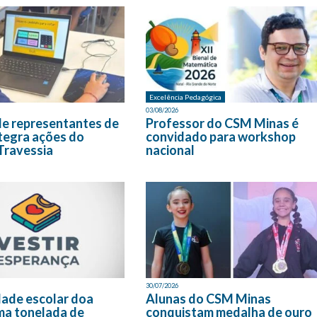
Excelência Pedagógica
03/08/2026
de representantes de
Professor do CSM Minas é
tegra ações do
convidado para workshop
Travessia
nacional
30/07/2026
ade escolar doa
Alunas do CSM Minas
ma tonelada de
conquistam medalha de ouro