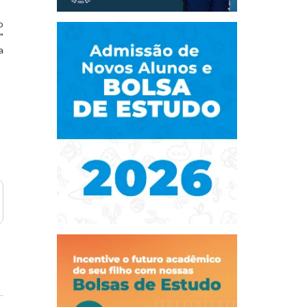
o
"
a