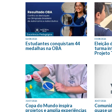
Excelência Pedagógica
06/08/2026
05/08/2026
Estudantes conquistam 44
Eleição 
medalhas na OBA
turma in
Projeto 
31/07/2026
30/07/2026
Copa do Mundo inspira
Comunid
projetos e amplia experiências
quase u