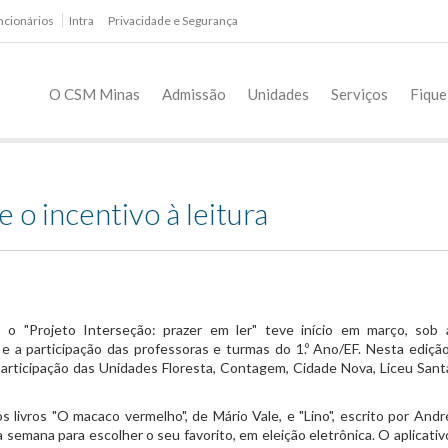
ncionários
Intra
Privacidade e Segurança
O CSM Minas
Admissão
Unidades
Serviços
Fique
o incentivo à leitura
 o "Projeto Interseção: prazer em ler" teve início em março, sob 
e a participação das professoras e turmas do 1.º Ano/EF. Nesta edição
participação das Unidades Floresta, Contagem, Cidade Nova, Liceu Sant
 livros "O macaco vermelho", de Mário Vale, e "Lino", escrito por Andr
 semana para escolher o seu favorito, em eleição eletrônica. O aplicativ