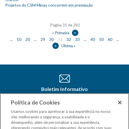
22/08/2024
Projetos do CSM Minas concorrem em premiação
Página 31 de 282
«
« Primeira
...
10
20
...
29
30
31
32
33
...
40
50
60
...
»
Última »
Boletim Informativo
Cadastre-se e receba as últimas
atualizações do CSM Minas no seu e-
Política de Cookies
mail
Usamos cookies para aprimorar a sua experiência no nosso
site, melhorando a segurança, a usabilidade e o
desempenho, além de personalizar a sua experiência,
oferecendo conteúdos mais relevantes, de acordo com suas