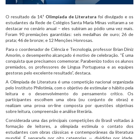
O resultado da 14.ª
Olimpíada de Literatura
foi divulgado e os
estudantes da Rede de Colégios Santa Maria Minas voltaram a se
destacar no cenário anual – eles subiram ao pódio uma vez mais.
Foram 90 premiações garantidas: seis medalhas de ouro; 26 de
prata; 46 de bronze; e 12 Menções Honrosas.
Para o coordenador de Ciência e Tecnologia, professor Brian Diniz
Amorim, o desempenho alcançado é motivo de celebração. “É uma
conquista que precisamos comemorar. Parabenizo todos os alunos
premiados, os professores de Língua Portuguesa e as equipes
gestoras pelo excelente resultado”, destaca.
A Olimpíada de Literatura é uma competição nacional organizada
pelo Instituto Philotimia, com o objetivo de estimular o hábito pela
leitura e o desenvolvimento do pensamento crítico. Os
participantes escolhem uma obra (ou conjunto de obras) e
realizam uma prova on-line composta por questões objetivas
sobre leitura, compreensão e análise literária.
Considerada uma das principais competições do Brasil voltadas à
formação de leitores, a olimpíada estimula o contato dos
estudantes com obras clássicas e contemporâneas da literatura
mundial. É separada por oito categorias — divididas por idade,