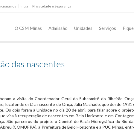
ncionários
Intra
Privacidade e Segurança
O CSM Minas
Admissão
Unidades
Serviços
Fique
ão das nascentes
eberam a visita do Coordenador Geral do Subcomitê do Ribeirão Onça
eu, local onde está a nascente do Onça, Júlia Machado, que desde 1981 
 Os dois foram à Unidade no dia 20 de abril, para falar sobre o projet
 que visa à recuperação de nascentes em Belo Horizonte e em Contagem
a. São parceiros do projeto o Comitê de Bacia Hidrográfica do Rio da
e Abreu (COMUPRA), a Prefeitura de Belo Horizonte e a PUC Minas, entr