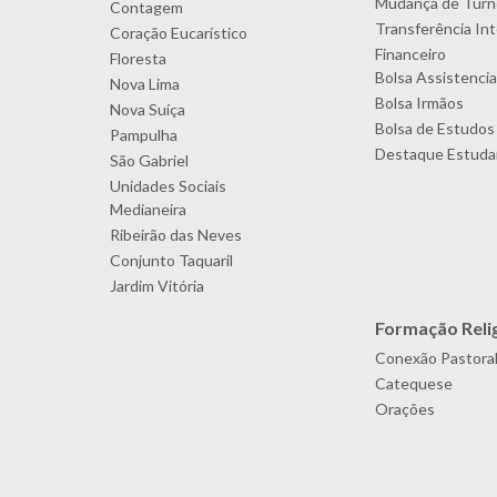
Mudança de Turn
Contagem
Transferência In
Coração Eucarístico
Financeiro
Floresta
Bolsa Assistencia
Nova Lima
Bolsa Irmãos
Nova Suíça
Bolsa de Estudos
Pampulha
Destaque Estudan
São Gabriel
Unidades Sociais
Medianeira
Ribeirão das Neves
Conjunto Taquaril
Jardim Vitória
Formação Reli
Conexão Pastora
Catequese
Orações