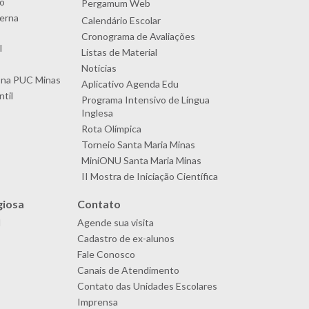
o
Pergamum Web
terna
Calendário Escolar
Cronograma de Avaliações
l
Listas de Material
Notícias
 na PUC Minas
Aplicativo Agenda Edu
til
Programa Intensivo de Língua
Inglesa
Rota Olímpica
Torneio Santa Maria Minas
MiniONU Santa Maria Minas
II Mostra de Iniciação Científica
giosa
Contato
l
Agende sua visita
Cadastro de ex-alunos
Fale Conosco
Canais de Atendimento
Contato das Unidades Escolares
Imprensa