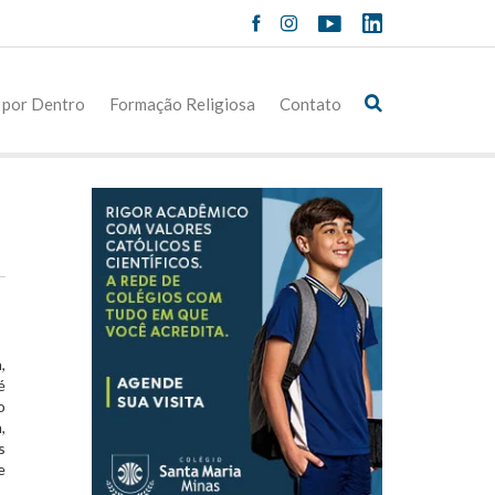
 por Dentro
Formação Religiosa
Contato
,
é
o
,
s
e