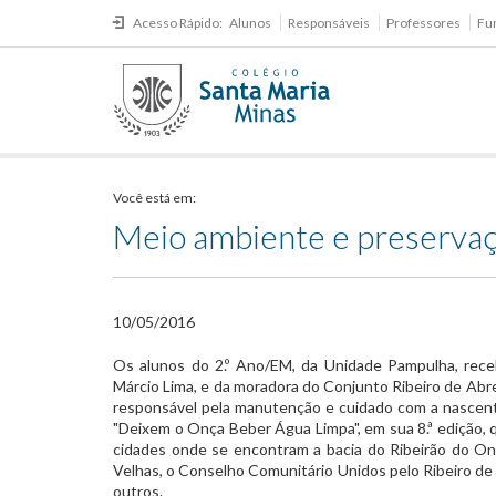
Acesso Rápido:
Alunos
Responsáveis
Professores
Fu
Você está em:
Meio ambiente e preservaç
10/05/2016
​Os alunos do 2.º Ano/EM, da Unidade Pampulha, rec
Márcio Lima, e da moradora do Conjunto Ribeiro de Abr
responsável pela manutenção e cuidado com a nascente.
"Deixem o Onça Beber Água Limpa", em sua 8.ª edição,
cidades onde se encontram a bacia do Ribeirão do Onç
Velhas, o Conselho Comunitário Unidos pelo Ribeiro d
outros.