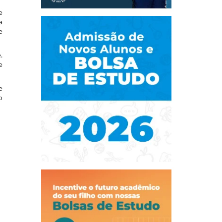
e
a
e
.
e
e
o