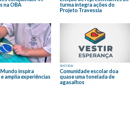
s na OBA
turma integra ações do
Projeto Travessia
30/07/2026
 Mundo inspira
Comunidade escolar doa
 e amplia experiências
quase uma tonelada de
agasalhos