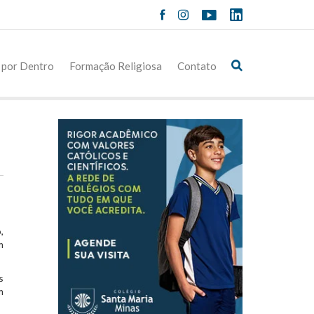
 por Dentro
Formação Religiosa
Contato
,
m
s
m