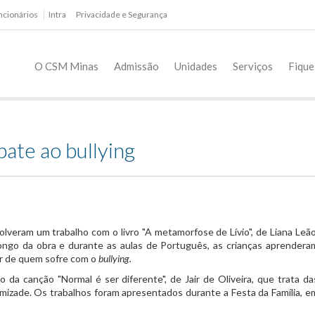
ncionários
Intra
Privacidade e Segurança
O CSM Minas
Admissão
Unidades
Serviços
Fique
ate ao bullying
lveram um trabalho com o livro "A metamorfose de Lívio", de Liana Leão
ngo da obra e durante as aulas de Português, as crianças aprendera
ar de quem sofre com o
bullying.
a canção "Normal é ser diferente", de Jair de Oliveira, que trata da
amizade. Os trabalhos foram apresentados durante a Festa da Família, e