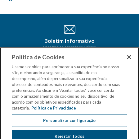
Boletim Informativo
Cadastre-se e receba as últimas
atualizações do CSM Minas no seu e-
Política de Cookies
mail
Usamos cookies para aprimorar a sua experiência no nosso
site, melhorando a segurança, a usabilidade e o
desempenho, além de personalizar a sua experiência,
oferecendo conteúdos mais relevantes, de acordo com suas
preferências. Ao clicar em "Aceitar todos" você concorda
com o armazenamento de cookies no seu dispositivo, de
acordo com os objetivos especificados para cada
categoria.
Política de Privacidade
Personalizar configuração
Rejeitar Todos