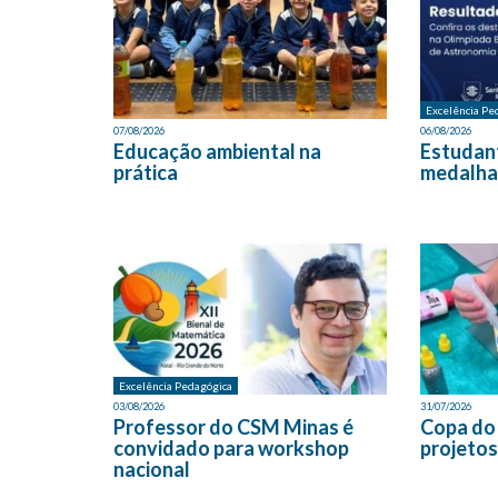
Excelência Pe
07/08/2026
06/08/2026
Educação ambiental na
Estudan
prática
medalha
Excelência Pedagógica
03/08/2026
31/07/2026
Professor do CSM Minas é
Copa do
convidado para workshop
projetos
nacional