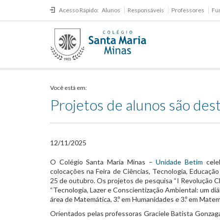
Acesso Rápido:
Alunos
Responsáveis
Professores
Fu
Você está em:
Projetos de alunos são dest
12/11/2025
O Colégio Santa Maria Minas –
Unidade Betim
celeb
colocações na Feira de Ciências, Tecnologia, Educação 
25 de outubro. Os projetos de pesquisa “I Revolução Clim
“Tecnologia, Lazer e Conscientização Ambiental: um diál
área de Matemática, 3.º em Humanidades e 3.º em Matem
Orientados pelas professoras Graciele Batista Gonza