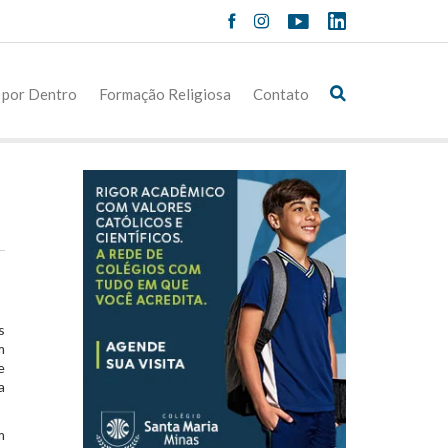
 por Dentro
Formação Religiosa
Contato
s
m
e
a
m