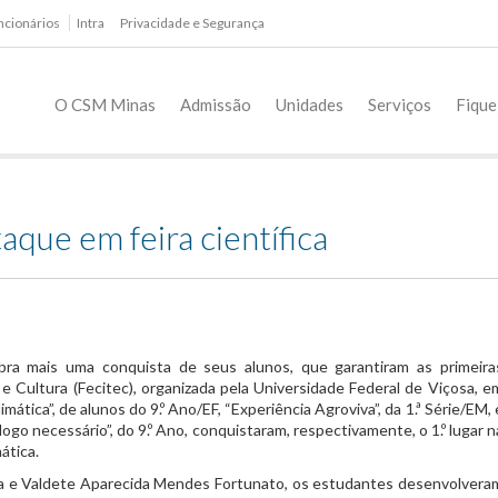
ncionários
Intra
Privacidade e Segurança
O CSM Minas
Admissão
Unidades
Serviços
Fique
aque em feira científica
ra mais uma conquista de seus alunos, que garantiram as primeira
e Cultura (Fecitec), organizada pela Universidade Federal de Viçosa, e
ática”, de alunos do 9.º Ano/EF, “Experiência Agroviva”, da 1.ª Série/EM, 
ogo necessário”, do 9.º Ano, conquistaram, respectivamente, o 1.º lugar n
ática.
ga e Valdete Aparecida Mendes Fortunato, os estudantes desenvolvera