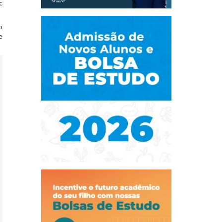
c
o
e