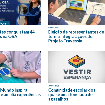
dagógica
05/08/2026
tes conquistam 44
Eleição de representantes de
s na OBA
turma integra ações do
Projeto Travessia
30/07/2026
 Mundo inspira
Comunidade escolar doa
 e amplia experiências
quase uma tonelada de
agasalhos