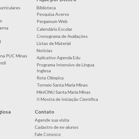
urriculares
Biblioteca
Pesquisa Acervo
o
Pergamum Web
terna
Calendário Escolar
Cronograma de Avaliações
l
Listas de Material
Notícias
 na PUC Minas
Aplicativo Agenda Edu
til
Programa Intensivo de Língua
Inglesa
Rota Olímpica
Torneio Santa Maria Minas
MiniONU Santa Maria Minas
II Mostra de Iniciação Científica
giosa
Contato
l
Agende sua visita
Cadastro de ex-alunos
Fale Conosco