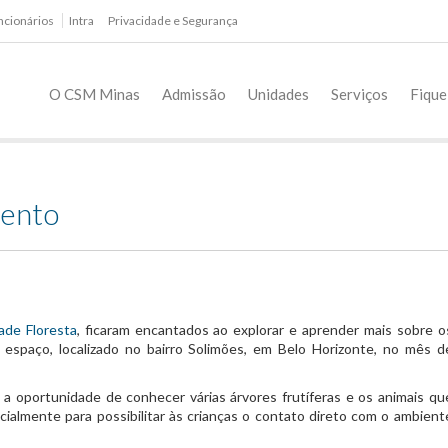
ncionários
Intra
Privacidade e Segurança
O CSM Minas
Admissão
Unidades
Serviços
Fique
mento
ade Floresta
, ficaram encantados ao explorar e aprender mais sobre o
o espaço, localizado no bairro Solimões, em Belo Horizonte, no mês d
 a oportunidade de conhecer várias árvores frutíferas e os animais qu
cialmente para possibilitar às crianças o contato direto com o ambient