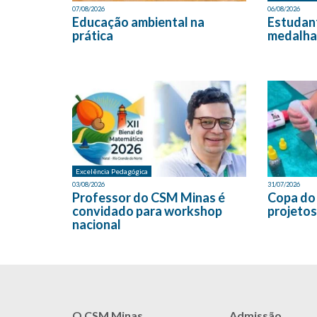
07/08/2026
06/08/2026
Educação ambiental na
Estudan
prática
medalha
Excelência Pedagógica
03/08/2026
31/07/2026
Professor do CSM Minas é
Copa do
convidado para workshop
projetos
nacional
O CSM Minas
Admissão