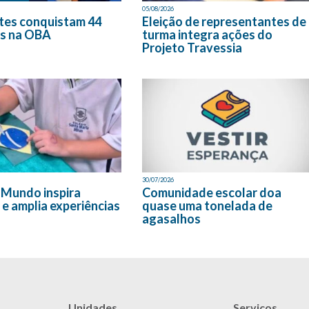
05/08/2026
tes conquistam 44
Eleição de representantes de
s na OBA
turma integra ações do
Projeto Travessia
30/07/2026
 Mundo inspira
Comunidade escolar doa
 e amplia experiências
quase uma tonelada de
agasalhos
Unidades
Serviços