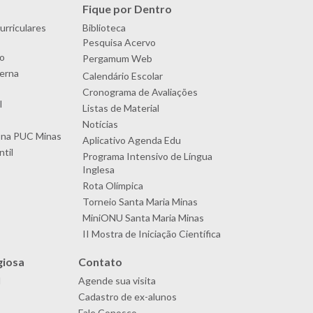
Fique por Dentro
urriculares
Biblioteca
Pesquisa Acervo
o
Pergamum Web
terna
Calendário Escolar
Cronograma de Avaliações
l
Listas de Material
Notícias
 na PUC Minas
Aplicativo Agenda Edu
til
Programa Intensivo de Língua
Inglesa
Rota Olímpica
Torneio Santa Maria Minas
MiniONU Santa Maria Minas
II Mostra de Iniciação Científica
giosa
Contato
l
Agende sua visita
Cadastro de ex-alunos
Fale Conosco