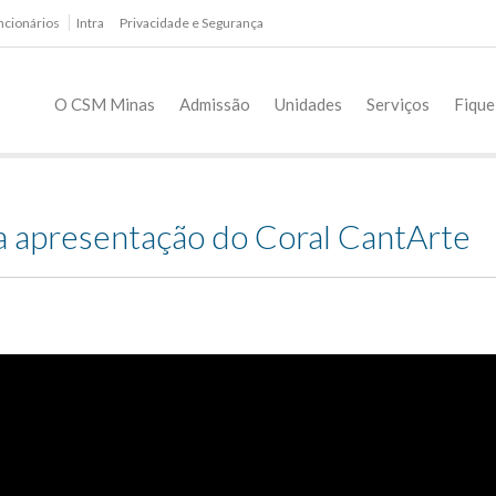
ncionários
Intra
Privacidade e Segurança
O CSM Minas
Admissão
Unidades
Serviços
Fique
ra apresentação do Coral CantArte