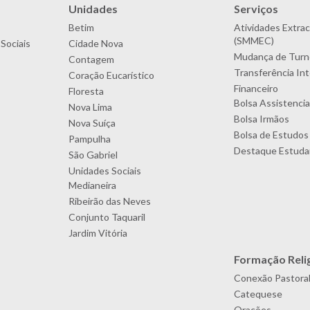
Unidades
Serviços
Betim
Atividades Extrac
(SMMEC)
Sociais
Cidade Nova
Mudança de Turn
Contagem
Transferência In
Coração Eucarístico
Financeiro
Floresta
Bolsa Assistencia
Nova Lima
Bolsa Irmãos
Nova Suíça
Bolsa de Estudos
Pampulha
Destaque Estudan
São Gabriel
Unidades Sociais
Medianeira
Ribeirão das Neves
Conjunto Taquaril
Jardim Vitória
Formação Reli
Conexão Pastora
Catequese
Orações