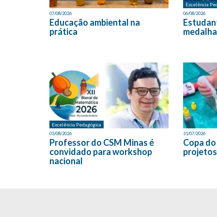
Excelência Pe
07/08/2026
06/08/2026
Educação ambiental na
Estudan
prática
medalha
Excelência Pedagógica
03/08/2026
31/07/2026
Professor do CSM Minas é
Copa do
convidado para workshop
projetos
nacional