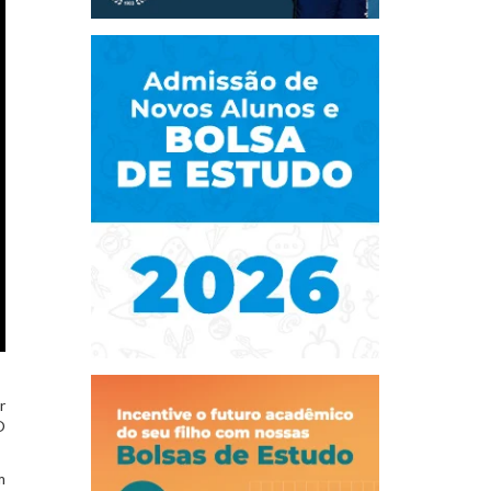
r
O
m