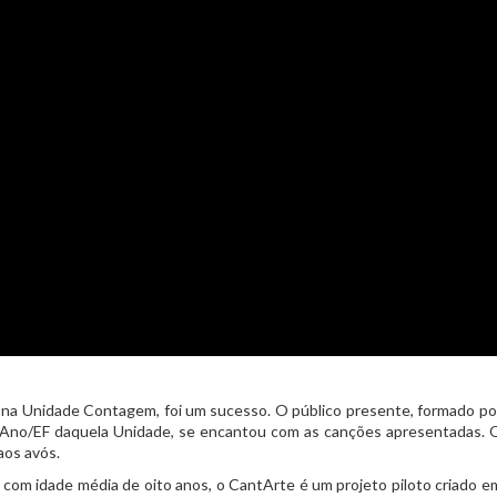
e, na Unidade Contagem, foi um sucesso. O público presente, formado po
1.º Ano/EF daquela Unidade, se encantou com as canções apresentadas. 
aos avós.
com idade média de oito anos, o CantArte é um projeto piloto criado e