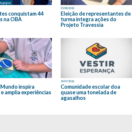
dagógica
05/08/2026
tes conquistam 44
Eleição de representantes de
s na OBA
turma integra ações do
Projeto Travessia
30/07/2026
 Mundo inspira
Comunidade escolar doa
 e amplia experiências
quase uma tonelada de
agasalhos