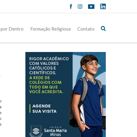
 por Dentro
Formação Religiosa
Contato
o
a
e
o
e