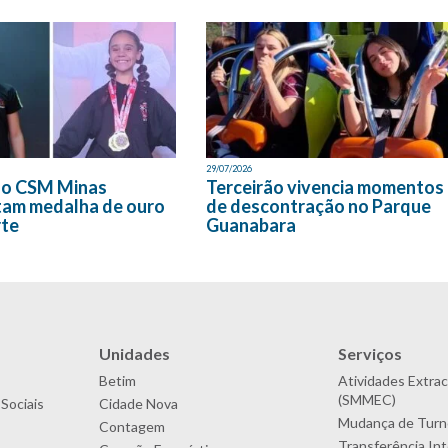
29/07/2026
do CSM Minas
Terceirão vivencia momentos
tam medalha de ouro
de descontração no Parque
rte
Guanabara
Unidades
Serviços
Betim
Atividades Extrac
(SMMEC)
Sociais
Cidade Nova
Mudança de Turn
Contagem
Transferência In