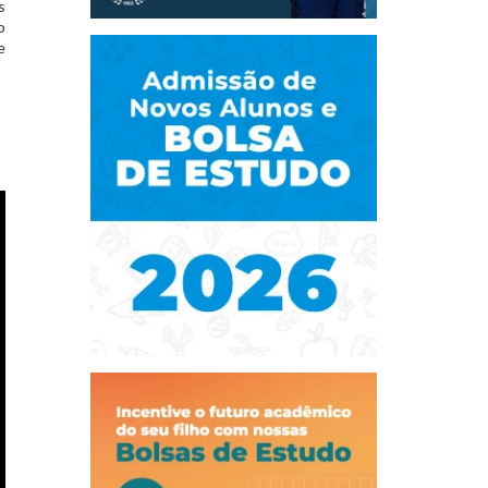
s
o
e