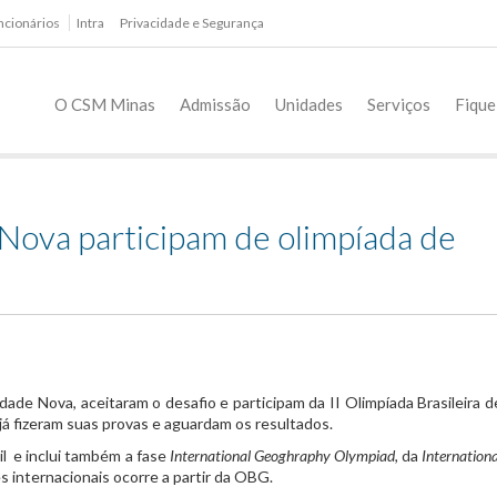
ncionários
Intra
Privacidade e Segurança
O CSM Minas
Admissão
Unidades
Serviços
Fique
Nova participam de olimpíada de
dade Nova, aceitaram o desafio e participam da II Olimpíada Brasileira d
já fizeram suas provas e aguardam os resultados.
l e inclui também a fase
International Geoghraphy Olympiad,
da
Internationa
es internacionais ocorre a partir da OBG.