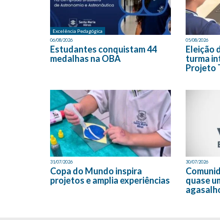
Excelência Pedagógica
06/08/2026
05/08/2026
Estudantes conquistam 44
Eleição 
medalhas na OBA
turma in
Projeto 
31/07/2026
30/07/2026
Copa do Mundo inspira
Comunid
projetos e amplia experiências
quase u
agasalh